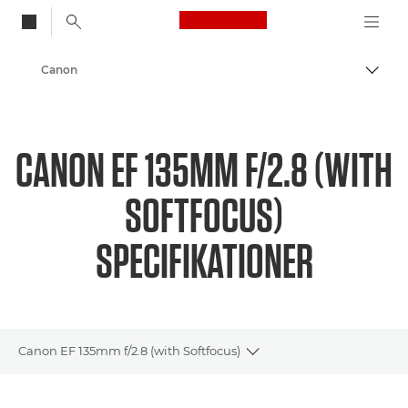
Canon Logo, back to
Canon
Skift
CANON EF 135MM F/2.8 (WITH
SOFTFOCUS)
SPECIFIKATIONER
Canon EF 135mm f/2.8 (with Softfocus)
Toggle breadcrumbs
Oversigt