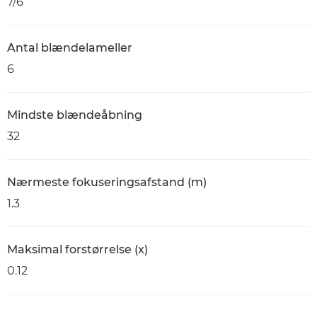
7/6
Antal blændelameller
6
Mindste blændeåbning
32
Nærmeste fokuseringsafstand (m)
1.3
Maksimal forstørrelse (x)
0.12