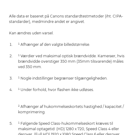
Alle data er baseret på Canons standardtestmetoder (iht. CIPA-
standarder), medmindre andet er angivet.
Kan ændres uden varsel.
¹ Afhænger af den valgte billedstørrelse.
¹ Værdier ved maksimal optisk brændvidde. Kameraer, hvis
brændvidde overstiger 350 mm (35mm tilsvarende) måles
ved 350 mm.
¹ Nogle indstillinger begrænser tilgængeligheden.
¹ Under forhold, hvor flashen ikke udløses.
² Afhænger af hukommelseskortets hastighed / kapacitet /
komprimering.
¹ Følgende Speed Class-hukommelseskort kræves til
maksimal optagetid: (HD) 1280 x 720, Speed Class 4 eller
derover. (Full HD) 1920 x 1080 Speed Class 6 eller derover.