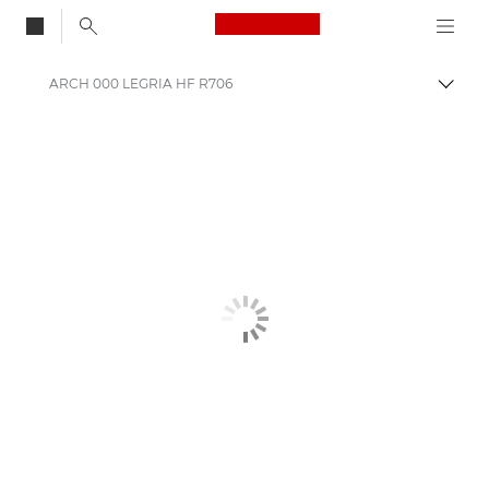
Canon Logo, back to
ARCH 000 LEGRIA HF R706
Skift
Canon