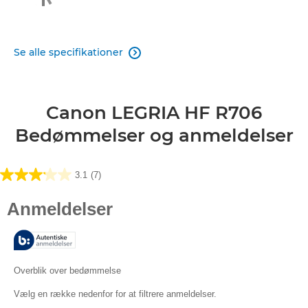
Se alle specifikationer

Canon LEGRIA HF R706
Bedømmelser og anmeldelser
3.1
(7)
3.1
ud
af
5
stjerner.
7
anmeldelser