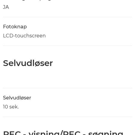
JA
Fotoknap
LCD-touchscreen
Selvudløser
Selvudløser
10 sek.
REC.- visning/REC.- søgning