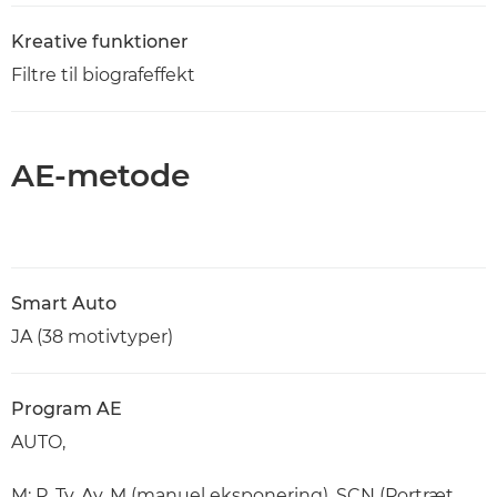
Kreative funktioner
Filtre til biografeffekt
AE-metode
Smart Auto
JA (38 motivtyper)
Program AE
AUTO,
M: P, Tv, Av, M (manuel eksponering), SCN (Portræt,