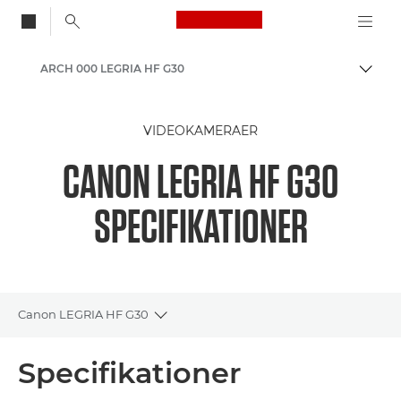
Canon Logo, back to
ARCH 000 LEGRIA HF G30
Skift
Canon
VIDEOKAMERAER
CANON LEGRIA HF G30
SPECIFIKATIONER
Canon LEGRIA HF G30
Toggle breadcrumbs
Oversigt
Specifikationer