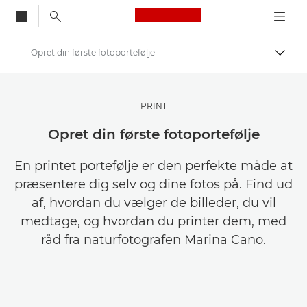
Canon Logo, back to
Opret din første fotoportefølje
Skift
Canon
Opbevar dine fotos og videoer for mindre
PRINT
Opret din første fotoportefølje
En printet portefølje er den perfekte måde at
præsentere dig selv og dine fotos på. Find ud
af, hvordan du vælger de billeder, du vil
medtage, og hvordan du printer dem, med
råd fra naturfotografen Marina Cano.