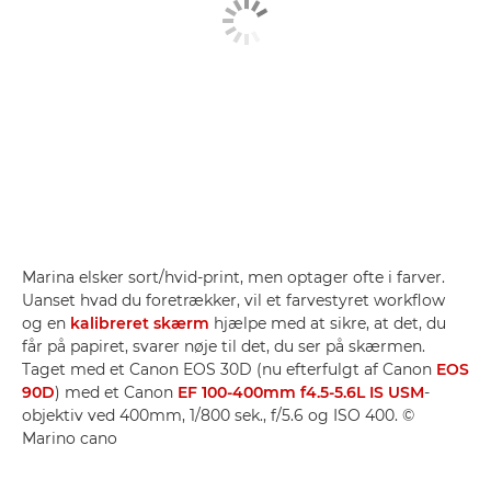
Marina elsker sort/hvid-print, men optager ofte i farver.
Uanset hvad du foretrækker, vil et farvestyret workflow
og en
kalibreret skærm
hjælpe med at sikre, at det, du
får på papiret, svarer nøje til det, du ser på skærmen.
Taget med et Canon EOS 30D (nu efterfulgt af Canon
EOS
90D
) med et Canon
EF 100-400mm f4.5-5.6L IS USM
-
objektiv ved 400mm, 1/800 sek., f/5.6 og ISO 400. ©
Marino cano