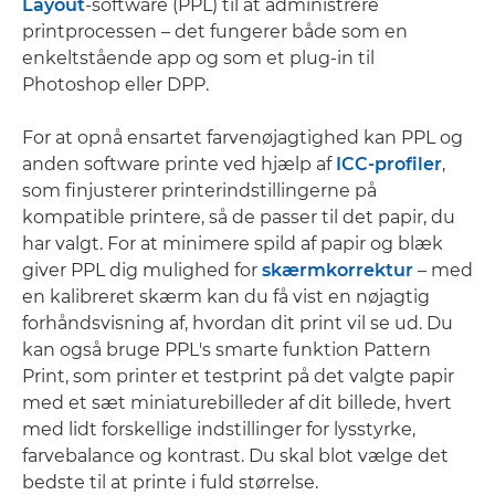
Layout
-software (PPL) til at administrere
printprocessen – det fungerer både som en
enkeltstående app og som et plug-in til
Photoshop eller DPP.
For at opnå ensartet farvenøjagtighed kan PPL og
anden software printe ved hjælp af
ICC-profiler
,
som finjusterer printerindstillingerne på
kompatible printere, så de passer til det papir, du
har valgt. For at minimere spild af papir og blæk
giver PPL dig mulighed for
skærmkorrektur
– med
en kalibreret skærm kan du få vist en nøjagtig
forhåndsvisning af, hvordan dit print vil se ud. Du
kan også bruge PPL's smarte funktion Pattern
Print, som printer et testprint på det valgte papir
med et sæt miniaturebilleder af dit billede, hvert
med lidt forskellige indstillinger for lysstyrke,
farvebalance og kontrast. Du skal blot vælge det
bedste til at printe i fuld størrelse.