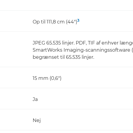
3
Op til 111,8 cm (44")
JPEG 65.535 linjer. PDF, TIF af enhver læng
SmartWorks Imaging-scanningssoftware (va
begrænset til 65.535 linjer.
15 mm (0,6")
Ja
Nej