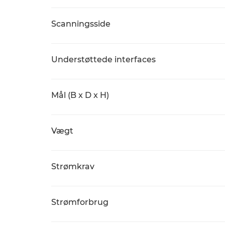
Scanningsside
Understøttede interfaces
Mål (B x D x H)
Vægt
Strømkrav
Strømforbrug