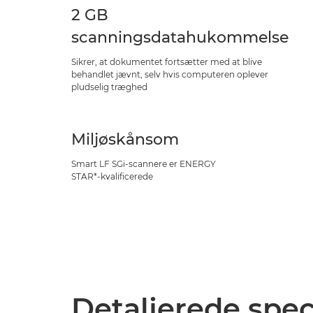
2 GB
scanningsdatahukommelse
Sikrer, at dokumentet fortsætter med at blive
behandlet jævnt, selv hvis computeren oplever
pludselig træghed
Miljøskånsom
Smart LF SGi-scannere er ENERGY
STAR*-kvalificerede
Detaljerede spec