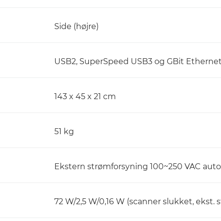
Side (højre)
USB2, SuperSpeed USB3 og GBit Etherne
143 x 45 x 21 cm
51 kg
Ekstern strømforsyning 100~250 VAC automa
72 W/2,5 W/0,16 W (scanner slukket, ekst.