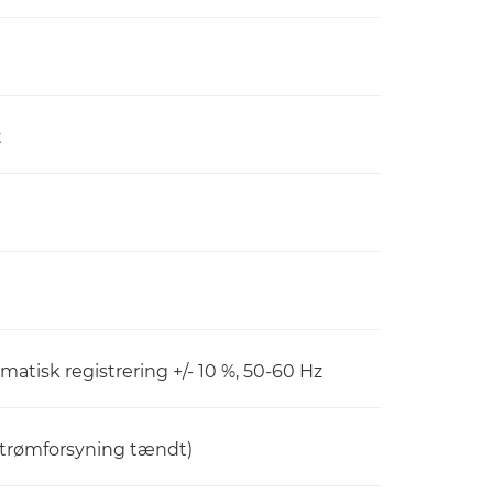
t
tisk registrering +/- 10 %, 50-60 Hz
 strømforsyning tændt)