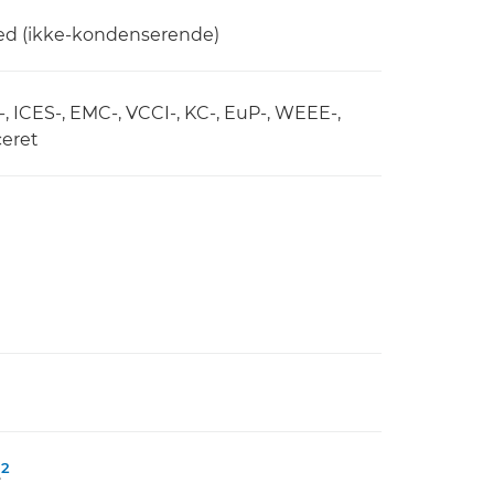
ighed (ikke-kondenserende)
-, ICES-, EMC-, VCCI-, KC-, EuP-, WEEE-,
eret
2
.