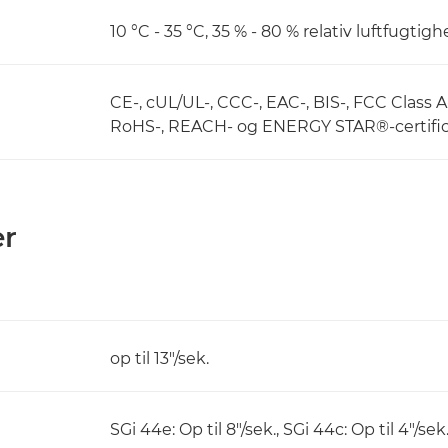
10 °C - 35 °C, 35 % - 80 % relativ luftfugt
CE-, cUL/UL-, CCC-, EAC-, BIS-, FCC Class A
RoHS-, REACH- og ENERGY STAR®-certific
er
op til 13"/sek.
SGi 44e: Op til 8"/sek., SGi 44c: Op til 4"/sek