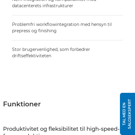
datacenterets infrastrukturer
Problemfri workflowintegration med hensyn til
prepress og finishing
Stor brugervenlighed, som forbedrer
driftseffektiviteten
T
Funktioner
T
A
L
M
E
D
E
N
S
A
L
G
S
E
K
S
P
E
R
Produktivitet og fleksibilitet til high-speed-