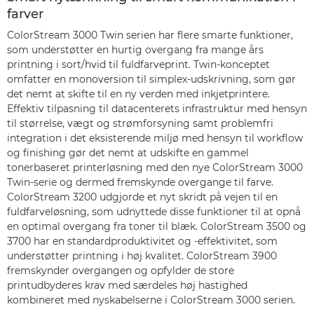
farver
ColorStream 3000 Twin serien har flere smarte funktioner,
som understøtter en hurtig overgang fra mange års
printning i sort/hvid til fuldfarveprint. Twin-konceptet
omfatter en monoversion til simplex-udskrivning, som gør
det nemt at skifte til en ny verden med inkjetprintere.
Effektiv tilpasning til datacenterets infrastruktur med hensyn
til størrelse, vægt og strømforsyning samt problemfri
integration i det eksisterende miljø med hensyn til workflow
og finishing gør det nemt at udskifte en gammel
tonerbaseret printerløsning med den nye ColorStream 3000
Twin-serie og dermed fremskynde overgange til farve.
ColorStream 3200 udgjorde et nyt skridt på vejen til en
fuldfarveløsning, som udnyttede disse funktioner til at opnå
en optimal overgang fra toner til blæk. ColorStream 3500 og
3700 har en standardproduktivitet og -effektivitet, som
understøtter printning i høj kvalitet. ColorStream 3900
fremskynder overgangen og opfylder de store
printudbyderes krav med særdeles høj hastighed
kombineret med nyskabelserne i ColorStream 3000 serien.