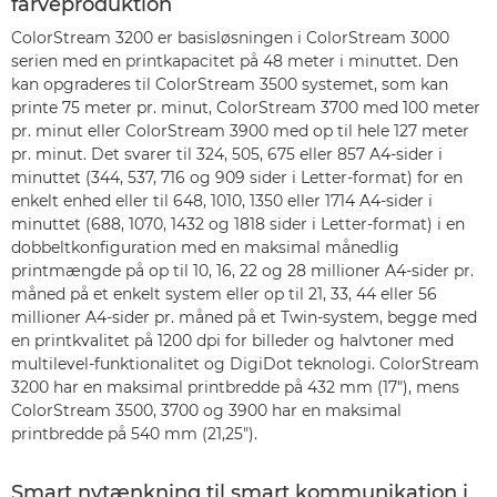
farveproduktion
ColorStream 3200 er basisløsningen i ColorStream 3000
serien med en printkapacitet på 48 meter i minuttet. Den
kan opgraderes til ColorStream 3500 systemet, som kan
printe 75 meter pr. minut, ColorStream 3700 med 100 meter
pr. minut eller ColorStream 3900 med op til hele 127 meter
pr. minut. Det svarer til 324, 505, 675 eller 857 A4-sider i
minuttet (344, 537, 716 og 909 sider i Letter-format) for en
enkelt enhed eller til 648, 1010, 1350 eller 1714 A4-sider i
minuttet (688, 1070, 1432 og 1818 sider i Letter-format) i en
dobbeltkonfiguration med en maksimal månedlig
printmængde på op til 10, 16, 22 og 28 millioner A4-sider pr.
måned på et enkelt system eller op til 21, 33, 44 eller 56
millioner A4-sider pr. måned på et Twin-system, begge med
en printkvalitet på 1200 dpi for billeder og halvtoner med
multilevel-funktionalitet og DigiDot teknologi. ColorStream
3200 har en maksimal printbredde på 432 mm (17"), mens
ColorStream 3500, 3700 og 3900 har en maksimal
printbredde på 540 mm (21,25").
Smart nytænkning til smart kommunikation i