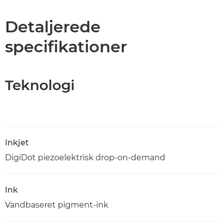
Specifikationer
Detaljerede
specifikationer
PDF-download
Teknologi
Inkjet
DigiDot piezoelektrisk drop-on-demand
Ink
Vandbaseret pigment-ink