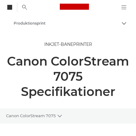
Canon Logo, back to
Produktionsprint
Skift
Canon
INKJET-BANEPRINTER
Løsninger og services
Canon ColorStream
Erhvervsprodukter
7075
Specifikationer
Canon ColorStream 7075
Toggle breadcrumbs
Oversigt